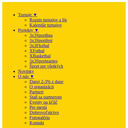
Turnaje ▼
Rozpis turnajov a líg
Kalendár turnajov
Projekty ▼
3x3Sportliga
3x3Sportfest
3x3Florbal
XFutbal
XBasketbal
3x3Sportgames
Šport pre všetkých
Novinky
O nás ▼
Daruj 2-3% z dane
O organizácii
Partneri
Staň sa partnerom
Eventy na kľúč
Pre mestá
Dobrovoľníctvo
Fotogaléria
Kontakt