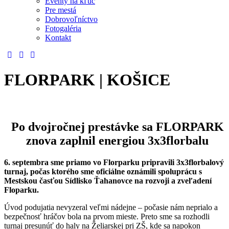
Eventy na kľúč
Pre mestá
Dobrovoľníctvo
Fotogaléria
Kontakt
FLORPARK | KOŠICE
Po dvojročnej prestávke sa FLORPARK
znova zaplnil energiou 3x3florbalu
6. septembra sme priamo vo Florparku pripravili 3x3florbalový
turnaj, počas ktorého sme oficiálne oznámili spoluprácu s
Mestskou časťou Sídlisko Ťahanovce na rozvoji a zveľadení
Floparku.
Úvod podujatia nevyzeral veľmi nádejne – počasie nám neprialo a
bezpečnosť hráčov bola na prvom mieste. Preto sme sa rozhodli
turnaj presunúť do haly na Želiarskej pri ZŠ, kde sa napokon