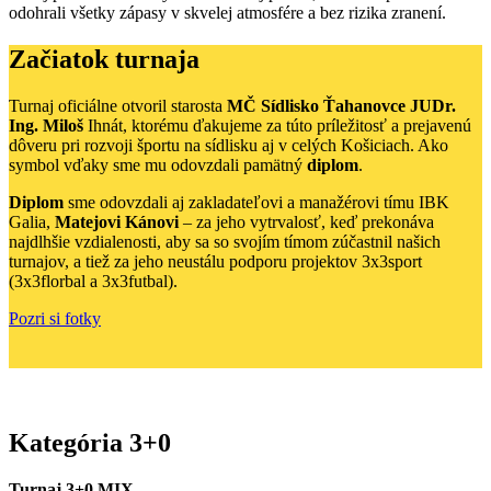
odohrali všetky zápasy v skvelej atmosfére a bez rizika zranení.
Začiatok turnaja
Turnaj oficiálne otvoril starosta
MČ Sídlisko Ťahanovce JUDr.
Ing. Miloš
Ihnát, ktorému ďakujeme za túto príležitosť a prejavenú
dôveru pri rozvoji športu na sídlisku aj v celých Košiciach. Ako
symbol vďaky sme mu odovzdali pamätný
diplom
.
Diplom
sme odovzdali aj zakladateľovi a manažérovi tímu IBK
Galia,
Matejovi Kánovi
– za jeho vytrvalosť, keď prekonáva
najdlhšie vzdialenosti, aby sa so svojím tímom zúčastnil našich
turnajov, a tiež za jeho neustálu podporu projektov 3x3sport
(3x3florbal a 3x3futbal).
Pozri si fotky
Kategória 3+0
Turnaj 3+0 MIX