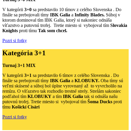
V kategórii
3+0
sa predstavilo 10 tímov z celého Slovenska . Do
finále sa prebojovali tímy
IBK Galia
a
Infinity Blades
.
Súboj v
ktorom dominoval tím IBK Galia, ktorý si nakoniec odnáša
víťazstvo a putovnú trofej. Tretie miesto si vybojoval tím
Slovakia
Knights
proti tímu
Tak som chcel.
Pozri si fotky
Kategória 3+1
Turnaj 3+1 MIX
V kategórii
3+1
sa predstavilo 6 tímov z celého Slovenska . Do
finále sa prebojovali tímy
IBK Galia
a
KLOBUKY.
Oba tímy sú
veľmi skúsené a súboj bol úplne vyrovnaný až to vyvrcholilo na
remízu. O víťazstvo tak rozhodlo trestné strely. Strelám sakoniec
podľahol tím
KLOBUKY
a tím
IBK Galia
tak si odnáša našu
putovnú trofej. Tretie miesto si vybojoval tím
Šoma Ducks
proti
tímu
Košickí Cisári
Pozri si fotky