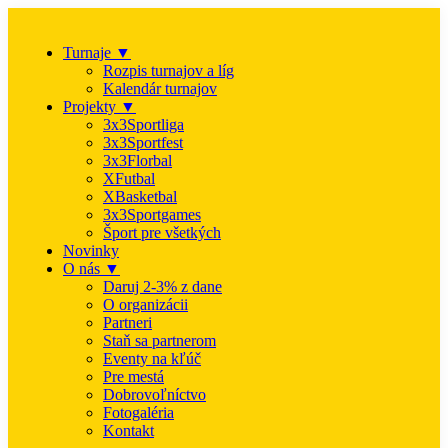
Turnaje ▼
Rozpis turnajov a líg
Kalendár turnajov
Projekty ▼
3x3Sportliga
3x3Sportfest
3x3Florbal
XFutbal
XBasketbal
3x3Sportgames
Šport pre všetkých
Novinky
O nás ▼
Daruj 2-3% z dane
O organizácii
Partneri
Staň sa partnerom
Eventy na kľúč
Pre mestá
Dobrovoľníctvo
Fotogaléria
Kontakt