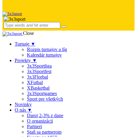
Close
Turnaje ▼
Rozpis turnajov a líg
Kalendár turnajov
Projekty ▼
3x3Sportliga
3x3Sportfest
3x3Florbal
XFutbal
XBasketbal
3x3Sportgames
Šport pre všetkých
Novinky
O nás ▼
Daruj 2-3% z dane
O organizácii
Partneri
Staň sa partnerom