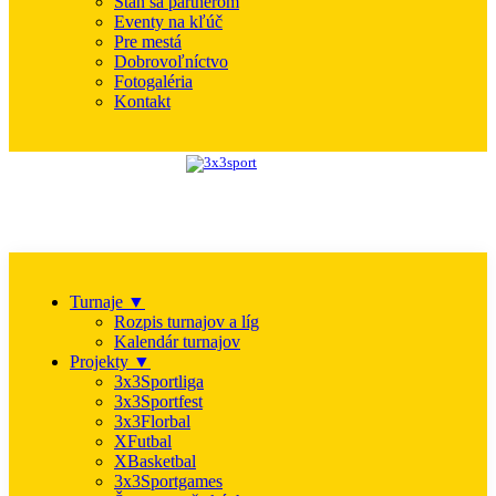
Staň sa partnerom
Eventy na kľúč
Pre mestá
Dobrovoľníctvo
Fotogaléria
Kontakt
Turnaje ▼
Rozpis turnajov a líg
Kalendár turnajov
Projekty ▼
3x3Sportliga
3x3Sportfest
3x3Florbal
XFutbal
XBasketbal
3x3Sportgames