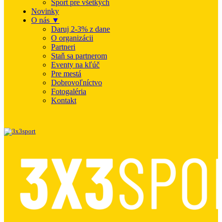
Šport pre všetkých
Novinky
O nás ▼
Daruj 2-3% z dane
O organizácii
Partneri
Staň sa partnerom
Eventy na kľúč
Pre mestá
Dobrovoľníctvo
Fotogaléria
Kontakt