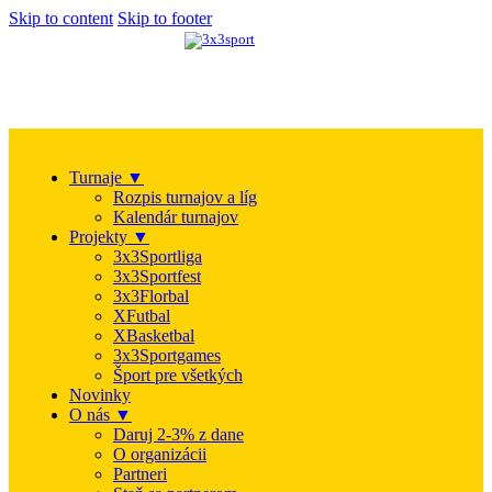
Skip to content
Skip to footer
Turnaje ▼
Rozpis turnajov a líg
Kalendár turnajov
Projekty ▼
3x3Sportliga
3x3Sportfest
3x3Florbal
XFutbal
XBasketbal
3x3Sportgames
Šport pre všetkých
Novinky
O nás ▼
Daruj 2-3% z dane
O organizácii
Partneri