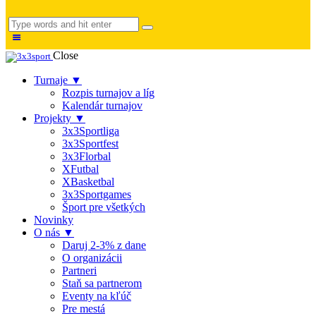
Close
Turnaje ▼
Rozpis turnajov a líg
Kalendár turnajov
Projekty ▼
3x3Sportliga
3x3Sportfest
3x3Florbal
XFutbal
XBasketbal
3x3Sportgames
Šport pre všetkých
Novinky
O nás ▼
Daruj 2-3% z dane
O organizácii
Partneri
Staň sa partnerom
Eventy na kľúč
Pre mestá