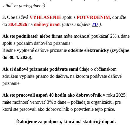
v tlačive predvyplnené)
3.
Obe tlačivá
VYHLÁSENIE
spolu s
POTVRDENÍM
, doručte
do
30.4.2026
na
daňový úrad
.
(adresu nájdete
TU
).
Ak ste podnikateľ alebo firma
máte možnosť poukázať 2% z dane
spolu s podaním daňového priznania.
Riadne vyplnené daňové priznanie
odošlite elektronicky
(zvyčajne
do 30. 4. 2026).
Ak si daňové priznanie podávate sami
údaje o občianskom
združení vyplníte priamo do tlačiva, na ktorom podávate daňové
priznanie.
Ak ste pracovali aspoň 40 hodín ako dobrovoľník
v roku 2025,
máte možnosť venovať 3% z dane – požiadajte organizáciu, pre
ktorú ste pracovali ako dobrovoľník o potvrdenie tejto práce.
Ďakujeme za podporu, ktorá má skutočný dopad.