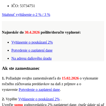
IČO: 53734751
Stiahnuť vyhlásenie o 2 % / 3 %
Najneskôr do
30.4.2026
pošlite/doručte vyplnené:
Vyhlasenie o poukázaní 2%
Potvrdenie o zaplatení dane
Na adresu daňového úradu
Ak ste zamestnanec
1.
Požiadajte svojho zamestnávateľa do
15.02.2026
o vykonanie
ročného zúčtovania preddavkov na daň z príjmov a o
vystavenie
Potvrdenie o zaplatení dane
.
2.
Vyplňte
Vyhlasenie o poukázaní 2%
.
Uveďte
sumu
zodpovedajúcu 2% zaplatenej dane.
(naše údaje sú už